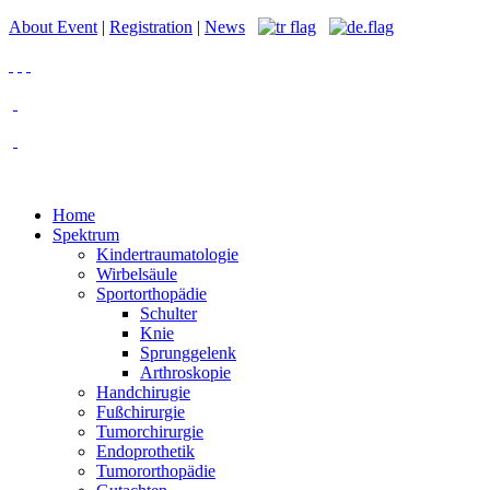
About Event
|
Registration
|
News
Home
Spektrum
Kindertraumatologie
Wirbelsäule
Sportorthopädie
Schulter
Knie
Sprunggelenk
Arthroskopie
Handchirugie
Fußchirurgie
Tumorchirurgie
Endoprothetik
Tumororthopädie