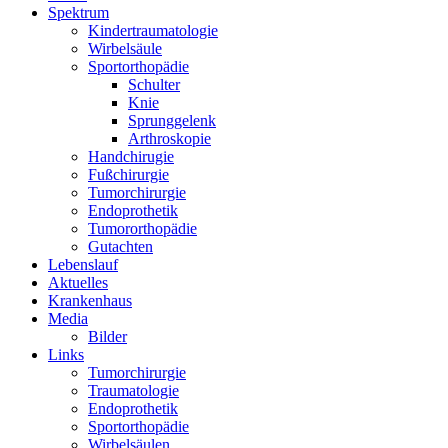
Spektrum
Kindertraumatologie
Wirbelsäule
Sportorthopädie
Schulter
Knie
Sprunggelenk
Arthroskopie
Handchirugie
Fußchirurgie
Tumorchirurgie
Endoprothetik
Tumororthopädie
Gutachten
Lebenslauf
Aktuelles
Krankenhaus
Media
Bilder
Links
Tumorchirurgie
Traumatologie
Endoprothetik
Sportorthopädie
Wirbelsäulen