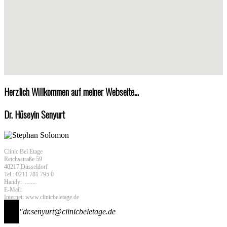
Herzlich Willkommen auf meiner Webseite...
Dr. Hüseyin Senyurt
Clinic Bel Etage
Reichsstraße 59
40217 Düsseldorf
Tel.: 0211 781 795 0
Handy: .........
E-Mail:
Internet: www.clinicbeletage.de
"dr.senyurt@clinicbeletage.de
×