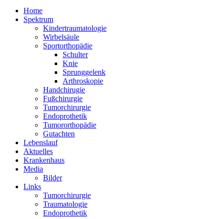
Home
Spektrum
Kindertraumatologie
Wirbelsäule
Sportorthopädie
Schulter
Knie
Sprunggelenk
Arthroskopie
Handchirugie
Fußchirurgie
Tumorchirurgie
Endoprothetik
Tumororthopädie
Gutachten
Lebenslauf
Aktuelles
Krankenhaus
Media
Bilder
Links
Tumorchirurgie
Traumatologie
Endoprothetik