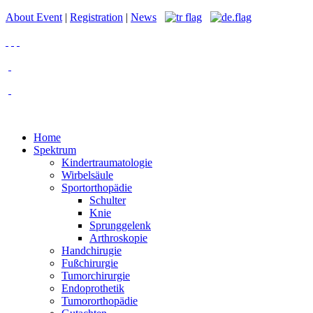
About Event
|
Registration
|
News
Home
Spektrum
Kindertraumatologie
Wirbelsäule
Sportorthopädie
Schulter
Knie
Sprunggelenk
Arthroskopie
Handchirugie
Fußchirurgie
Tumorchirurgie
Endoprothetik
Tumororthopädie